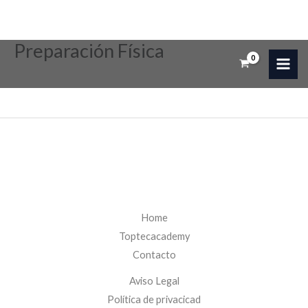
Preparación Física
Ir
al
contenido
Home
Toptecacademy
Contacto
Aviso Legal
Política de privacicad