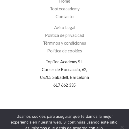
Home
Toptecacademy
Contacto
Aviso Legal
Política de privacicad
Términos y condiciones
Política de cookies
TopTec Academy S.L
Carrer de Boccaccio, 62,
08205 Sabadell, Barcelona
617 662 335
Usamos cookies para asegurar que te damos la mejor
experiencia en nuestra web. Si continúas usando este sitio,
Copyright © 2026 TopTec Academy S.L.
asumiremos que estás de acuerdo con ello.