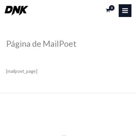
Ir
al
contenido
Página de MailPoet
Por
admin
/
05/11/2024
[mailpoet_page]