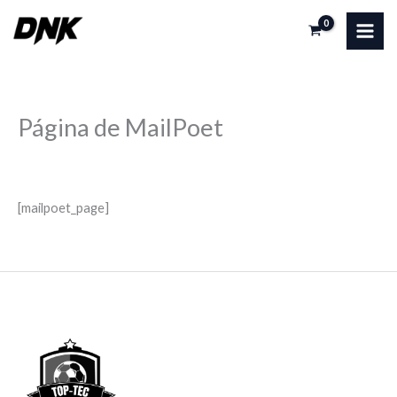
Ir
al
contenido
Página de MailPoet
Por
admin
/
18/12/2024
[mailpoet_page]